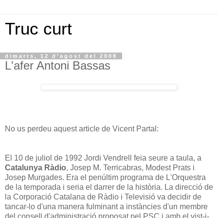
Truc curt
dimarts, 12 d’agost del 2008
L'afer Antoni Bassas
No us perdeu aquest article de Vicent Partal:
El 10 de juliol de 1992 Jordi Vendrell feia seure a taula, a
Catalunya Ràdio
, Josep M. Terricabras, Modest Prats i
Josep Murgades. Era el penúltim programa de L'Orquestra
de la temporada i seria el darrer de la història. La direcció de
la Corporació Catalana de Ràdio i Televisió va decidir de
tancar-lo d'una manera fulminant a instàncies d'un membre
del consell d'administració proposat pel PSC i amb el vist-i-