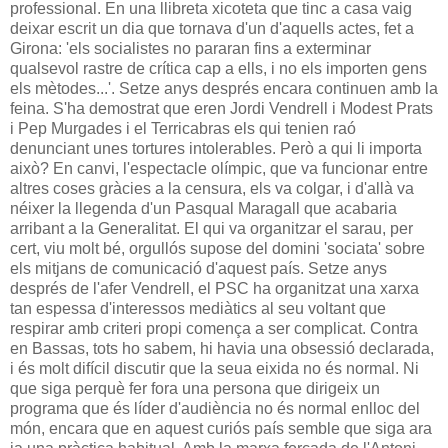
professional. En una llibreta xicoteta que tinc a casa vaig
deixar escrit un dia que tornava d'un d'aquells actes, fet a
Girona: 'els socialistes no pararan fins a exterminar
qualsevol rastre de crítica cap a ells, i no els importen gens
els mètodes...'. Setze anys després encara continuen amb la
feina. S'ha demostrat que eren Jordi Vendrell i Modest Prats
i Pep Murgades i el Terricabras els qui tenien raó
denunciant unes tortures intolerables. Però a qui li importa
això? En canvi, l'espectacle olímpic, que va funcionar entre
altres coses gràcies a la censura, els va colgar, i d'allà va
néixer la llegenda d'un Pasqual Maragall que acabaria
arribant a la Generalitat. El qui va organitzar el sarau, per
cert, viu molt bé, orgullós supose del domini 'sociata' sobre
els mitjans de comunicació d'aquest país. Setze anys
després de l'afer Vendrell, el PSC ha organitzat una xarxa
tan espessa d'interessos mediàtics al seu voltant que
respirar amb criteri propi comença a ser complicat. Contra
en Bassas, tots ho sabem, hi havia una obsessió declarada,
i és molt difícil discutir que la seua eixida no és normal. Ni
que siga perquè fer fora una persona que dirigeix un
programa que és líder d'audiència no és normal enlloc del
món, encara que en aquest curiós país semble que siga ara