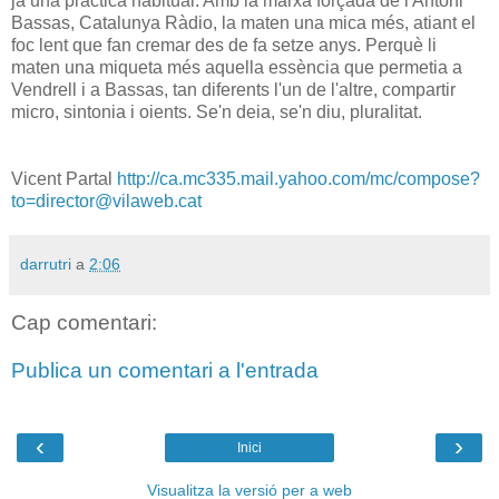
ja una pràctica habitual. Amb la marxa forçada de l'Antoni
Bassas, Catalunya Ràdio, la maten una mica més, atiant el
foc lent que fan cremar des de fa setze anys. Perquè li
maten una miqueta més aquella essència que permetia a
Vendrell i a Bassas, tan diferents l'un de l'altre, compartir
micro, sintonia i oients. Se'n deia, se'n diu, pluralitat.
Vicent Partal
http://ca.mc335.mail.yahoo.com/mc/compose?
to=director@vilaweb.cat
darrutri
a
2:06
Cap comentari:
Publica un comentari a l'entrada
‹
›
Inici
Visualitza la versió per a web