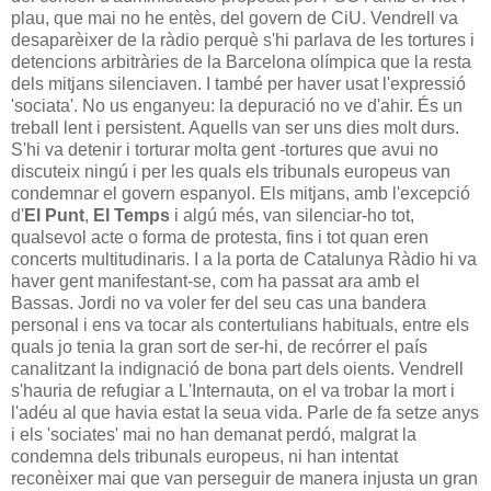
plau, que mai no he entès, del govern de CiU. Vendrell va
desaparèixer de la ràdio perquè s'hi parlava de les tortures i
detencions arbitràries de la Barcelona olímpica que la resta
dels mitjans silenciaven. I també per haver usat l'expressió
'sociata'. No us enganyeu: la depuració no ve d'ahir. És un
treball lent i persistent. Aquells van ser uns dies molt durs.
S'hi va detenir i torturar molta gent -tortures que avui no
discuteix ningú i per les quals els tribunals europeus van
condemnar el govern espanyol. Els mitjans, amb l'excepció
d'
El Punt
,
El Temps
i algú més, van silenciar-ho tot,
qualsevol acte o forma de protesta, fins i tot quan eren
concerts multitudinaris. I a la porta de Catalunya Ràdio hi va
haver gent manifestant-se, com ha passat ara amb el
Bassas. Jordi no va voler fer del seu cas una bandera
personal i ens va tocar als contertulians habituals, entre els
quals jo tenia la gran sort de ser-hi, de recórrer el país
canalitzant la indignació de bona part dels oients. Vendrell
s'hauria de refugiar a L'Internauta, on el va trobar la mort i
l'adéu al que havia estat la seua vida. Parle de fa setze anys
i els 'sociates' mai no han demanat perdó, malgrat la
condemna dels tribunals europeus, ni han intentat
reconèixer mai que van perseguir de manera injusta un gran